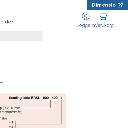
Dimensio
tider
Logga in
Varukorg
L