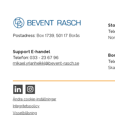
St
Tel
Postadress:
Box 1739, 501 17 Borås
Nor
Support E-handel
Bo
Telefon:
033 - 23 67 96
Tel
mikael.yrjanheikki@bevent-rasch.se
Ska
Ändra cookie-inställningar
Integritetspolicy
Visselblåsning