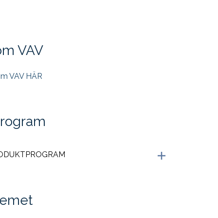
 om VAV
 om VAV HÄR
program
RODUKTPROGRAM
temet