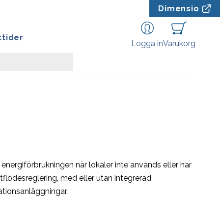
Dimensio
tider
Logga in
Varukorg
a energiförbrukningen när lokaler inte används eller har
tflödesreglering, med eller utan integrerad
ationsanläggningar.