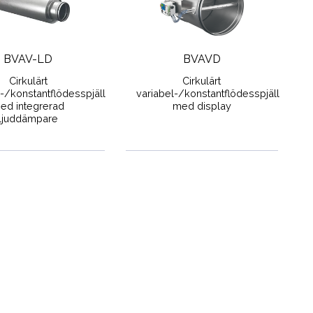
BVAV-LD
BVAVD
Cirkulärt
Cirkulärt
l-/konstantflödesspjäll
variabel-/konstantflödesspjäll
ed integrerad
med display
ljuddämpare