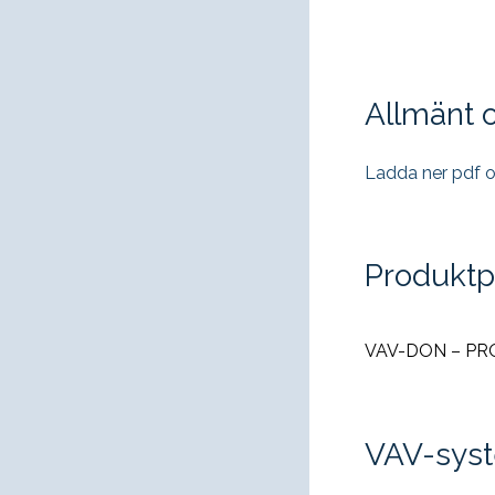
Allmänt
Ladda ner pdf
Produkt
VAV-DON – P
VAV-sys