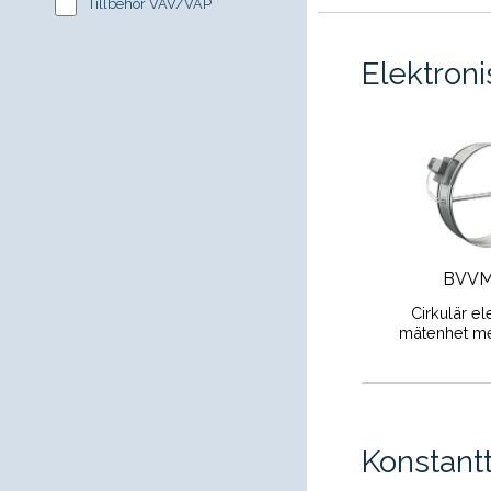
Tillbehör VAV/VAP
Elektroni
BVVM
Cirkulär el
mätenhet me
Konstantt