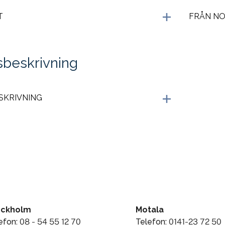
T
FRÅN NO
sbeskrivning
SKRIVNING
ockholm
Motala
efon:
08 - 54 55 12 70
Telefon:
0141-23 72 50