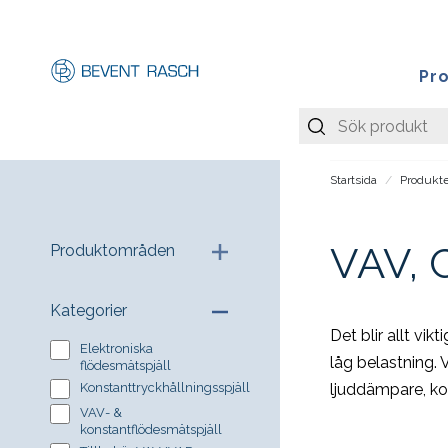
Pr
Startsida
Produkte
VAV, 
Produktområden
Kategorier
Det blir allt vi
Elektroniska
låg belastning. 
flödesmätspjäll
ljuddämpare, kon
Konstanttryckhållningsspjäll
VAV- &
konstantflödesmätspjäll