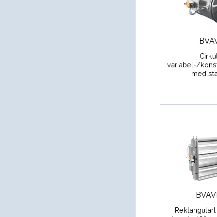
BVA
Cirku
variabel-/konst
med stä
BVAV
Rektangulärt