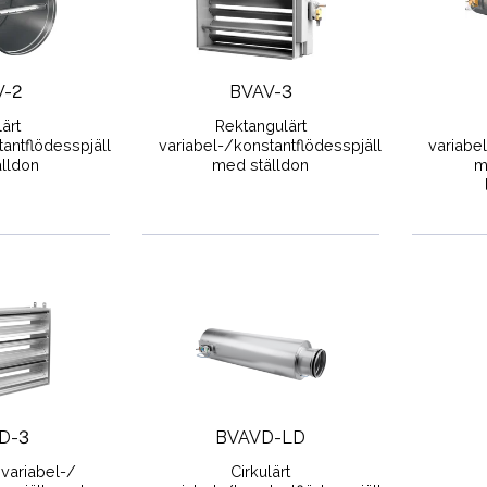
V-2
BVAV-3
lärt
Rektangulärt
antflödesspjäll
variabel-/konstantflödesspjäll
variabe
lldon
med ställdon
m
D-3
BVAVD-LD
 variabel-/
Cirkulärt