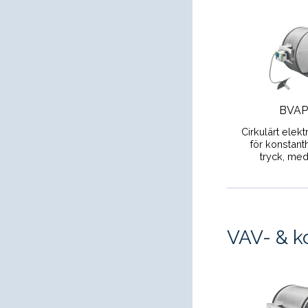
BVAP
Cirkulärt elekt
för konstant
tryck, med
VAV- & k