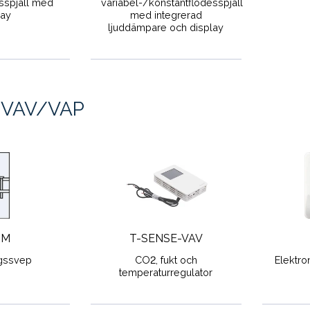
sspjäll med
variabel-/konstantflödesspjäll
lay
med integrerad
ljuddämpare och display
r VAV/VAP
SM
T-SENSE-VAV
gssvep
CO2, fukt och
Elektro
temperaturregulator