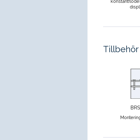
konstantflöde
disp
Tillbehö
BR
Monterin