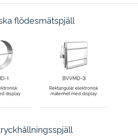
ska flödesmätspjäll
D-1
BVVMD-3
ektronisk
Rektangulär elektronisk
d display
mätenhet med display
ryckhållningsspjäll