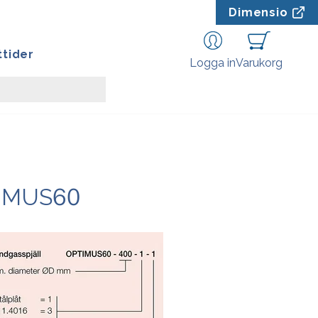
Dimensio
tider
Logga in
Varukorg
IMUS60