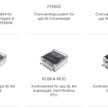
FENIX2
NIX4 för
Övervakningssystem för
Överva
rligare 4
upp till 2 brandspjäll
upp ti
 FENIX4)
RCBK4-MOD
pp till 4st
Kontrollenhet för upp till 4st
Kontrollen
l
brandspjäll, med Modbus
RTU