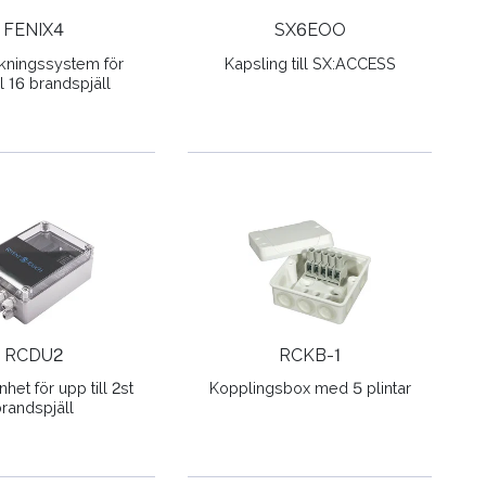
FENIX4
SX6EOO
kningssystem för
Kapsling till SX:ACCESS
ll 16 brandspjäll
RCDU2
RCKB-1
het för upp till 2st
Kopplingsbox med 5 plintar
brandspjäll