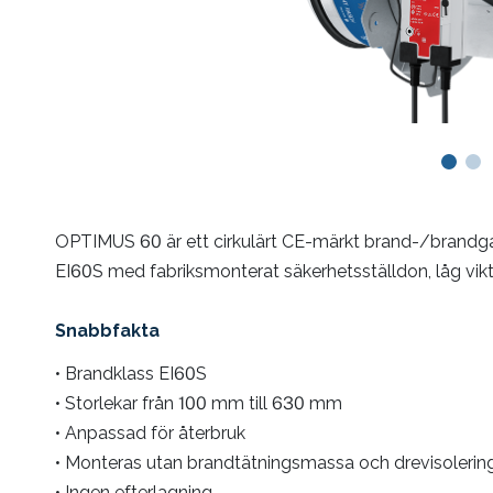
OPTIMUS 60 är ett cirkulärt CE-märkt brand-/brandgas
EI60S med fabriksmonterat säkerhetsställdon, låg vik
Snabbfakta
• Brandklass EI60S
• Storlekar från 100 mm till 630 mm
• Anpassad för återbruk
• Monteras utan brandtätningsmassa och drevisolerin
• Ingen efterlagning