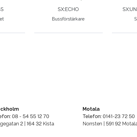
SS
SX:ECHO
SX:UN
et
Bussförstärkare
S
ockholm
Motala
efon:
08 - 54 55 12 70
Telefon:
0141-23 72 50
gegatan 2 | 164 32 Kista
Norrsten | 591 92 Motal