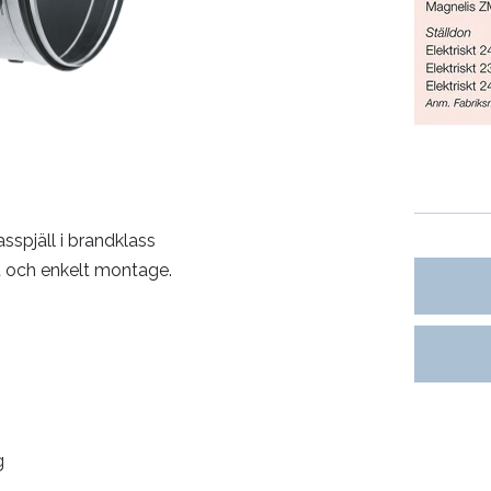
spjäll i brandklass
t och enkelt montage.
g