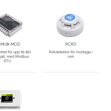
CMU8-MOD
RCRD
het för upp till 8st
Rökdetektor för montage i
jäll, med Modbus
rum
RTU