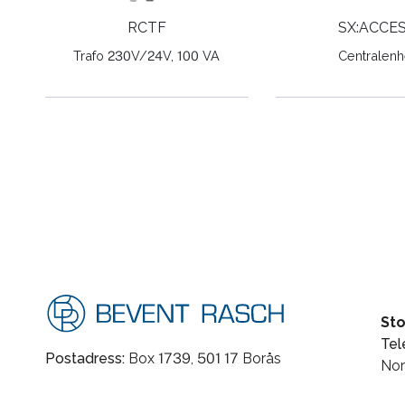
RCTF
SX:ACCE
Trafo 230V/24V, 100 VA
Centralenh
St
Tel
Postadress:
Box 1739, 501 17 Borås
Nor